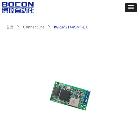
首页
ꄲ
ConnectOne
ꄲ
IW-SM2144SMT-EX