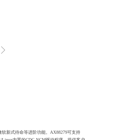
ꁇ
协议与微软新式待命等进阶功能。AX88279可支持
S/macOS/Linux内置的CDC-NCM驱动程序，提供客户