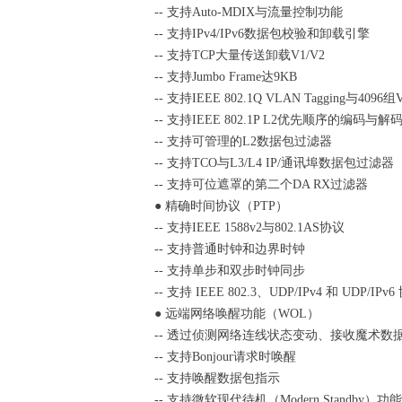
-- 支持Auto-MDIX与流量控制功能
-- 支持IPv4/IPv6数据包校验和卸载引擎
-- 支持TCP大量传送卸载V1/V2
-- 支持Jumbo Frame达9KB
-- 支持IEEE 802.1Q VLAN Tagging
-- 支持IEEE 802.1P L2优先顺序的编码与解
-- 支持可管理的L2数据包过滤器
-- 支持TCO与L3/L4 IP/通讯埠数据包过滤器
-- 支持可位遮罩的第二个DA RX过滤器
● 精确时间协议（PTP）
-- 支持IEEE 1588v2与802.1AS协议
-- 支持普通时钟和边界时钟
-- 支持单步和双步时钟同步
-- 支持 IEEE 802.3、UDP/IPv4 和 UDP/IP
● 远端网络唤醒功能（WOL）
-- 透过侦测网络连线状态变动、接收魔术
-- 支持Bonjour请求时唤醒
-- 支持唤醒数据包指示
-- 支持微软现代待机（Modern Standby）功能