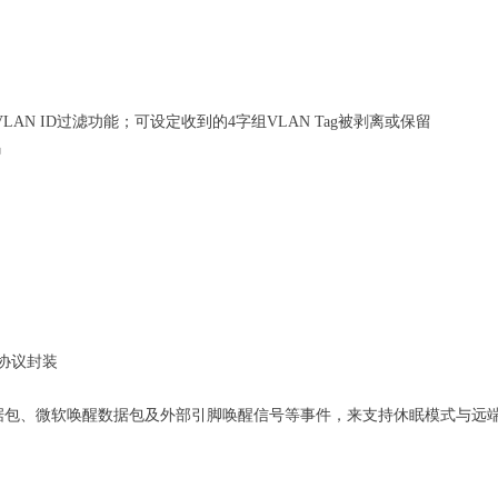
与4096组VLAN ID过滤功能；可设定收到的4字组VLAN Tag被剥离或保留
码
v6 协议封装
数据包、微软唤醒数据包及外部引脚唤醒信号等事件，来支持休眠模式与远