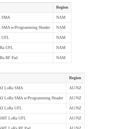
Region
a SMA
NAM
 SMA w/Programming Header
NAM
a UFL
NAM
oRa UFL
NAM
Ra RF Pad
NAM
Region
XI LoRa SMA
AU/NZ
I LoRa SMA w/Programming Header
AU/NZ
XI LoRa UFL
AU/NZ
SMT LoRa UFL
AU/NZ
SMT LoRa RF Pad
AU/NZ