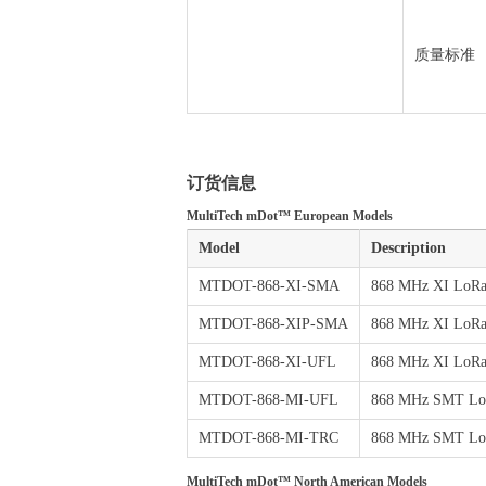
质量标准
订货信息
MultiTech mDot™ European Models
Model
Description
MTDOT-868-XI-SMA
868 MHz XI LoR
MTDOT-868-XIP-SMA
868 MHz XI LoRa
MTDOT-868-XI-UFL
868 MHz XI LoR
MTDOT-868-MI-UFL
868 MHz SMT L
MTDOT-868-MI-TRC
868 MHz SMT Lo
MultiTech mDot™ North American Models