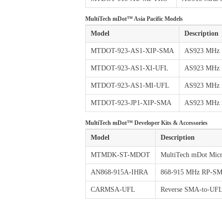
MultiTech mDot™ Asia Pacific Models
Model
Description
MTDOT-923-AS1-XIP-SMA
AS923 MHz 
MTDOT-923-AS1-XI-UFL
AS923 MHz 
MTDOT-923-AS1-MI-UFL
AS923 MHz
MTDOT-923-JP1-XIP-SMA
AS923 MHz 
MultiTech mDot™ Developer Kits & Accessories
Model
Description
MTMDK-ST-MDOT
MultiTech mDot Micro
AN868-915A-IHRA
868-915 MHz RP-SMA
CARMSA-UFL
Reverse SMA-to-UFL