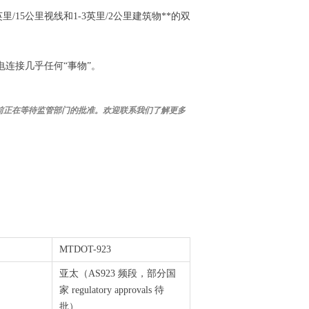
英里/15公里视线和1-3英里/2公里建筑物**的双
连接几乎任何“事物”。
目前正在等待监管部门的批准。欢迎联系我们了解更多
MTDOT-923
亚太（AS923 频段，部分国
家 regulatory approvals 待
批）