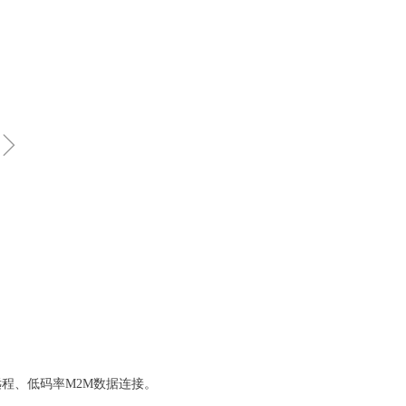
ꁇ
的远程、低码率M2M数据连接。