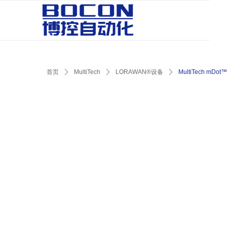
首页
ꄲ
MultiTech
ꄲ
LORAWAN®设备
ꄲ
MultiTech mD