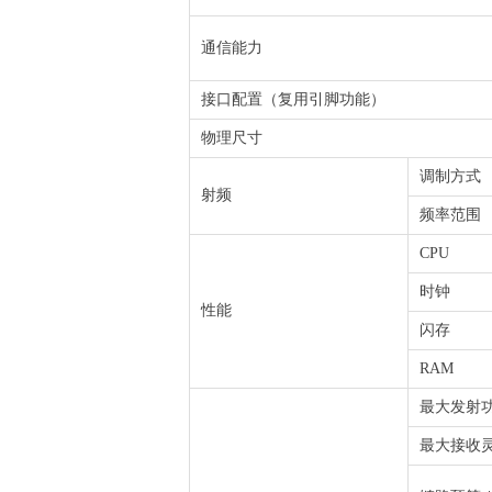
通信能力
接口配置（复用引脚功能）
物理尺寸
调制方式
射频
频率范围
CPU
时钟
性能
闪存
RAM
最大发射功
最大接收