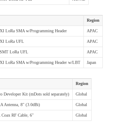
Region
XI LoRa SMA w/Programming Header
APAC
XI LoRa UFL
APAC
 SMT LoRa UFL
APAC
XI LoRa SMA w/Programming Header w/LBT
Japan
Region
 Developer Kit (mDots sold separately)
Global
 Antenna, 8" (3.0dBi)
Global
 Coax RF Cable, 6"
Global