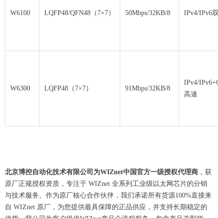
W6100
LQFP48/QFN48（7×7）
50Mbps/32KB/8
IPv4/IPv
IPv4/IPv6+
W6300
LQFP48（7×7）
91Mbps/32KB/8
高速
北京博控自动化技术有限公司为WIZnet中国官方一级授权代理商
，获
原厂正规授权资质，专注于 WIZnet 全系列工业级以太网芯片的分销
与技术服务。作为原厂核心合作伙伴，我们承诺所有货源100%直接来
自 WIZnet 原厂，为您提供最具保障的正品供应，并支持长期稳定的