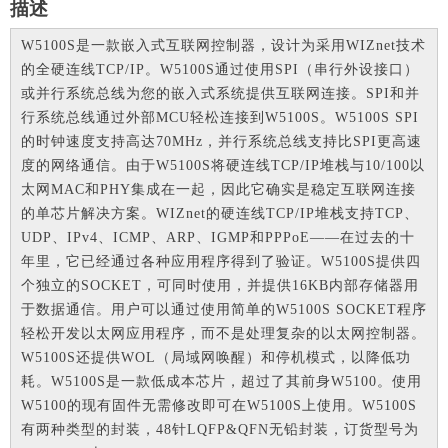
描
述
W5100S是一款嵌入式互联网控制器，设计为采用WIZnet技术
的全硬连线TCP/IP。W5100S通过使用SPI（串行外设接口）
或并行系统总线为您的嵌入式系统提供互联网连接。SPI和并
行系统总线通过外部MCU轻松连接到W5100S。W5100S SPI
的时钟速度支持高达70MHz，并行系统总线支持比SPI更高速
度的网络通信。由于W5100S将硬连线TCP/IP堆栈与10/100以
太网MAC和PHY集成在一起，因此它确实是稳定互联网连接
的单芯片解决方案。WIZnet的硬连线TCP/IP堆栈支持TCP、
UDP、IPv4、ICMP、ARP、IGMP和PPPoE——在过去的十
年里，它已经通过各种应用程序得到了验证。W5100S提供四
个独立的SOCKET，可同时使用，并提供16KB内部存储器用
于数据通信。用户可以通过使用简单的W5100S SOCKET程序
轻松开发以太网应用程序，而不是处理复杂的以太网控制器。
W5100S还提供WOL（局域网唤醒）和停机模式，以降低功
耗。W5100S是一款低成本芯片，超过了其前身W5100。使用
W5100的现有固件无需修改即可在W5100S上使用。W5100S
有两种类型的封装，48针LQFP&QFN无铅封装，订货型号为