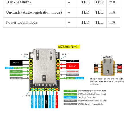
10M-Te Unlink
–
TBD
TBD
mA
Un-Link (Auto-negotiation mode)
–
TBD
TBD
mA
Power Down mode
–
TBD
TBD
mA