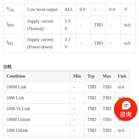
V
Low-level output
ALL
0.0
–
0.4
V
OL
Supply current
3.3
I
–
TBD
–
mA
DD
(Normal)
V
Supply current
3.3
I
–
TBD
–
mA
PD
(Power-down)
V
功耗
Condition
Min
Typ
Max
Unit
100M Link
–
TBD
TBD
mA
10M Link
–
TBD
TBD
mA
10M-Te Link
–
TBD
TBD
mA
100M Unlink
–
TBD
TBD
mA
10M Unlink
–
TBD
TBD
mA