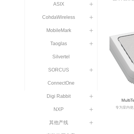
（
ASIX
ꄶ
CohdaWireless
ꄶ
MobileMark
ꄶ
Taoglas
ꄶ
Silvertel
SORCUS
ꄶ
ConnectOne
Digi Rabbit
ꄶ
Multi
专为室内使
NXP
ꄶ
筑、零售场
全的远距离
其他产线
ꄶ