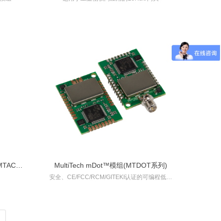
（MTCDT系列）
MTAC系
MultiTech mDot™模组(MTDOT系列)
安全、CE/FCC/RCM/GITEKI认证的可编程低功
耗射频模块