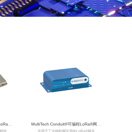
LoRa模
MultiTech Conduit®可编程LoRa®网关
证模组
适用于工业物联网应用的LoRa®网关