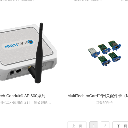
MTXDOT-CN1系列）
组（MTXDOT系列）
认证模组
Tech Conduit® AP 300系列
MultiTech mCard™网关配件卡（
用和工业应用而设计，例如智能建
网关配件卡
（MTCAP3系列）
列）
所、农业环境以及其他对可靠性和安
数据通信有基本要求的部署场景。
上一页
1
2
下一页