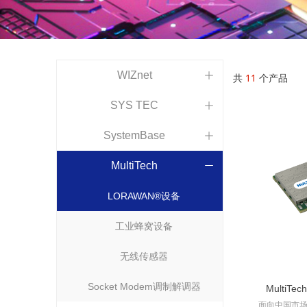
WIZnet
ꄶ
共
11
个产品
SYS TEC
ꄶ
SystemBase
ꄶ
MultiTech
ꄵ
LORAWAN®设备
工业蜂窝设备
无线传感器
Socket Modem调制解调器
MultiT
面向中国市场