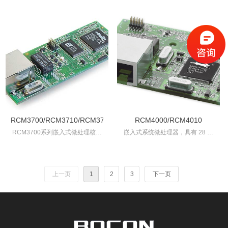
终端接口，具备内置输入 / 输出
（I/O）功能与以太网连接能力。
其搭载的 Rabbit® 2000 微处理器
运行频率为 22.1 兆赫兹
（MHz），可实现高速数据处理。
RCM3700/RCM3710/RCM3720
RCM4000/RCM4010
RCM3700系列嵌入式微处理核心
嵌入式系统微处理器，具有 28 条
模块有三个版本
通用输入 / 输出（GPIO）线，这些
RCM3700/RCM3710/RCM3720，
线与最多五个串行端口共享，还具
内存大小各不相同，提供了具有成
备四个级别的备用引脚功能，包括
本竞争力的多串口转以太网解决方
可变相位脉冲宽度调制
上一页
1
2
3
下一页
案。
（PWM）、正交解码器和输入捕
获。