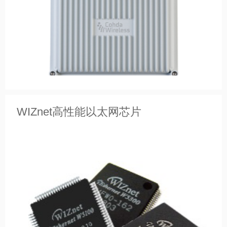
WIZnet高性能以太网芯片
CohdaWireless 车联网系列产品 

——

先进的多功能车联网解决方案

成熟、可大范围现场实际应用的车联网产品

认证包括 OmniAir、FCC、CE、UKCA、ISED、KC
