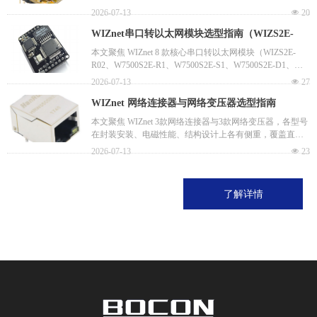
线转以太网、IPv4/IPv6双栈通信、低功耗联网等多场景需
2026-07-13
넶
20
WIZ610MJ、WIZ630MJ）
求，可匹配从民用智能设备到工业级高性能终端的多样设
WIZnet串口转以太网模块选型指南（WIZS2E-
计诉求，帮助用户快速锁定适配方案，降低选型与开发成
本。
R02、W7500S2E-R1、W7500S2E-S1、
本文聚焦 WIZnet 8 款核心串口转以太网模块（WIZS2E-
R02、W7500S2E-R1、W7500S2E-S1、W7500S2E-D1、
W7500S2E-D1、W5500S2E-S1、W5500S2E-R1、
W5500S2E-S1、W5500S2E-R1、WIZ750SR、WIZ750SR-
2026-07-13
넶
27
WIZ750SR、WIZ750SR-110、WIZ510SR-RP）
110、WIZ510SR-RP）。各型号在串口规格、网络性能、安
WIZnet 网络连接器与网络变压器选型指南
全配置及兼容性上各有侧重，覆盖工业级稳定联网，加密
传输等全场景需求，可匹配从嵌入式轻量设备到工业精密
（HRW5500RE、HRW5500RS、HRW5500RV、
本文聚焦 WIZnet 3款网络连接器与3款网络变压器，各型号
终端的多样设计诉求，帮助用户快速锁定适配方案，降低
在封装安装、电磁性能、结构设计上各有侧重，覆盖直插/
HRW5500TE、HRW5500TP、HRW5500TT）
选型与开发成本。
贴片安装、通用/超薄空间、常规/高频抗干扰等场景，可匹
2026-07-13
넶
23
配工业控制、消费电子、智能设备等多领域硬件需求，帮
助用户快速锁定适配方案，降低选型与开发成本。
了解详情