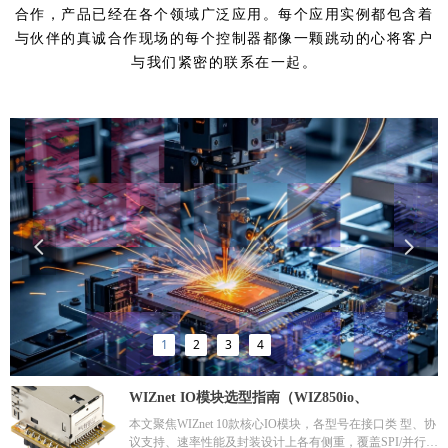
合作，产品已经在各个领域广泛应用。每个应用实例都包含着
与伙伴的真诚合作现场的每个控制器都像一颗跳动的心将客户
与我们紧密的联系在一起。
넳
넲
1
2
3
4
WIZnet IO模块选型指南（WIZ850io、
WIZ810Sio、WIZ610io、WIZ630io、WIZ550io
本文聚焦WIZnet 10款核心IO模块，各型号在接口类 型、协
议支持、速率性能及封装设计上各有侧重，覆盖SPI/并行总
Wer1.3、W5500-io、W6100-io、WIZ810SMJ、