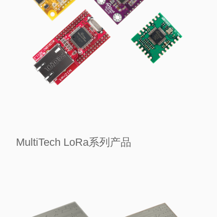
>
MultiTech LoRa系列产品
WIZnet高性能以太网模组

——

提供丰富连接选项

是构建高效和可扩展的网络应用程序的理想选择
