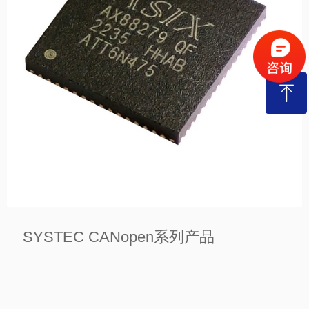
能够达到超过 22 英里/35 公里的超长距离通信

电池寿命可延长至 10 年

>
ꁸ
回到顶部
SYSTEC CANopen系列产品
ASIX USB以太网芯片

——
